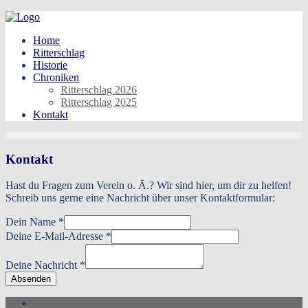
Skip
to
Home
content
Ritterschlag
Historie
Chroniken
Ritterschlag 2026
Ritterschlag 2025
Kontakt
Kontakt
Hast du Fragen zum Verein o. Ä.? Wir sind hier, um dir zu helfen!
Schreib uns gerne eine Nachricht über unser Kontaktformular:
E-
Dein Name
*
Mail-
Deine E-Mail-Adresse
*
Adresse
Dein
Deine Nachricht
*
Name
Absenden