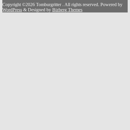
Copyright ©2026 Tomburgritter . All rights reserved.
Powered by
WordPress
&
Designed by
Bizberg Themes